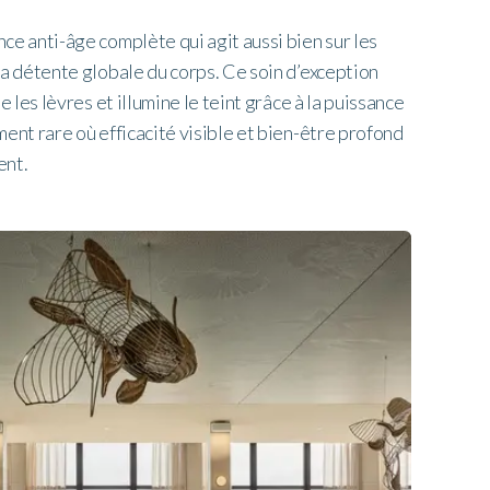
ce anti-âge complète qui agit aussi bien sur les
la détente globale du corps. Ce soin d’exception
e les lèvres et illumine le teint grâce à la puissance
ent rare où efficacité visible et bien-être profond
ent.