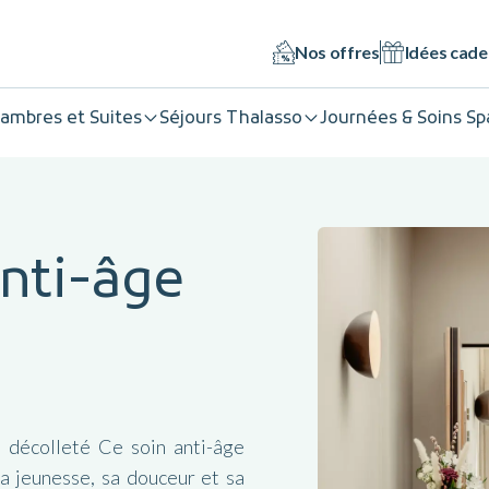
Nos offres
Idées cad
ambres et Suites
Séjours Thalasso
Journées & Soins Sp
Anti-âge
t décolleté Ce soin anti-âge
a jeunesse, sa douceur et sa