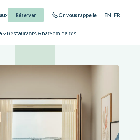
eaux
Réserver
On vous rappelle
EN
FR
a
Restaurants & bar
Séminaires