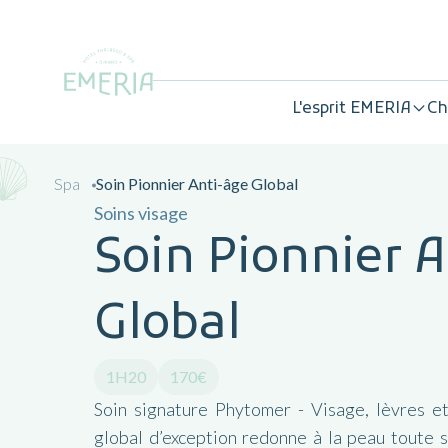
L'esprit EMERIA
Ch
Spa
Soin Pionnier Anti-âge Global
Soins visage
Soin Pionnier 
Global
1H20
170€
Soin signature Phytomer - Visage, lèvres e
global d’exception redonne à la peau toute s