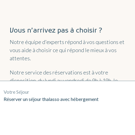
Vous n’arrivez pas à choisir ?
Notre équipe d'experts répond à vos questions et
vous aide à choisir ce qui répond le mieux à vos
attentes.
Notre service des réservations est à votre
disposition, du lundi au vendredi de 9h à 19h, le
samedi de 9h à 18h30 et le dimanche de 9h à
Votre Séjour
17h30.
Réserver un séjour thalasso avec hébergement
Par téléphone
+33 2 99 16 78 10