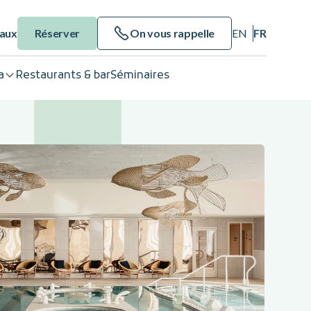
eaux
Réserver
On vous rappelle
EN
FR
a
Restaurants & bar
Séminaires