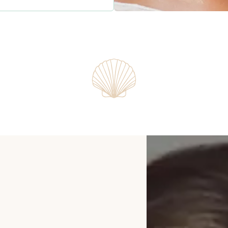
ge relaxant est proposé en
ne les impuretés, tout en
fs. Adapté à tous les types
 cutanés et révèle un éclat