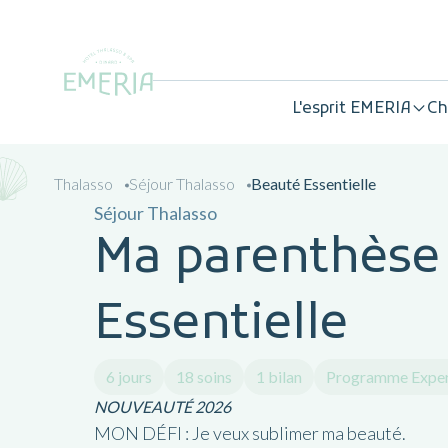
L'esprit EMERIA
Ch
Thalasso
Séjour Thalasso
Beauté Essentielle
Séjour Thalasso
Ma parenthèse
Essentielle
6 jours
18 soins
1 bilan
Programme Expe
NOUVEAUTÉ 2026
MON DÉFI : Je veux sublimer ma beauté.